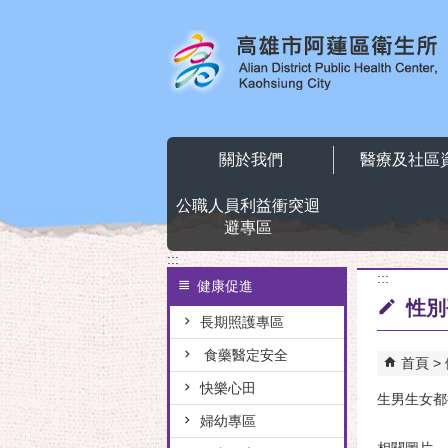
跳到主要內容區塊
關於我們
醫療及社區
公職人員利益衝突迴
避專區
:::
:::
健康促進
性別
長期照護專區
食藥醫定安全
首頁
快樂心田
生男生女都
婦幼專區