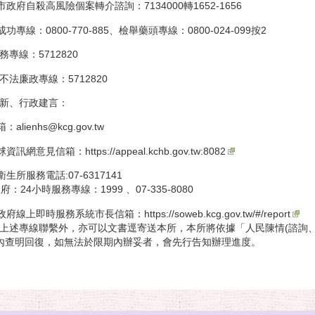
市政府自殺高風險個案轉介諮詢：7134000轉1652-1656
功專線：0800-770-885、檢舉藥頭專線：0800-024-099按2
專線：5712820
法廉政專線：5712820
新、行政建言：
箱：
alienhs@kcg.gov.tw
全球資訊網意見信箱：
https://appeal.kchb.gov.tw:8082
衛生所服務電話:07-6317141
24小時服務專線：1999 、07-335-8080
市政府線上即時服務系統市長信箱：
https://soweb.kcg.gov.tw/#/report
上述專線聯繫外，亦可以文書逕寄送本所，本所將依據「人民陳情(諮詢
內查明回復，如無法於限期內辦妥者，會先行告知辦理進度。