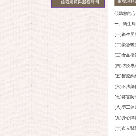
處理規範
信箱規範與服務時間
傾聽您的心
一、衛生局
(一)衛生局
(二)緊急醫療
(三)食品衛
(四)防疫專線
(五)醫療糾紛
(六)不法藥
(七)菸害防制
(八)勞工健
(九)身心障
(十)市立醫