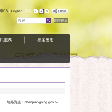
康FB
字級:
English
搜
進階搜尋
尋
便民服務
檔案應用
資訊：chenjero@kcg.gov.tw