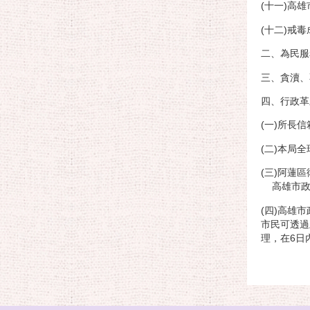
(十一)高雄
(十二)戒毒成
二、為民服務
三、貪瀆、不
四、行政革
(一)所長信
(二)本局
(三)阿蓮區
高雄市政府：
(四)高雄
市民可透過
理，在6日